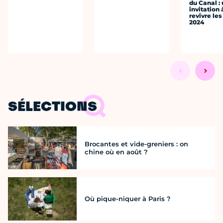
du Canal :
invitation 
revivre le
2024
SÉLECTIONS
Brocantes et vide-greniers : on
chine où en août ?
Où pique-niquer à Paris ?