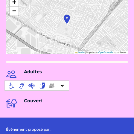
+
−
Leaflet
|
Map data ©
OpenStreetMap
contributors
Adultes
Couvert
Évènement proposé par :