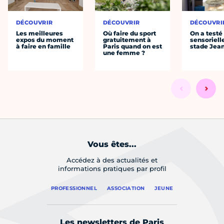
DÉCOUVRIR
DÉCOUVRIR
DÉCOUVRI
Les meilleures
Où faire du sport
On a testé 
expos du moment
gratuitement à
sensoriell
à faire en famille
Paris quand on est
stade Jea
une femme ?
Vous êtes...
Accédez à des actualités et
informations pratiques par profil
PROFESSIONNEL
ASSOCIATION
JEUNE
Les newsletters de Paris