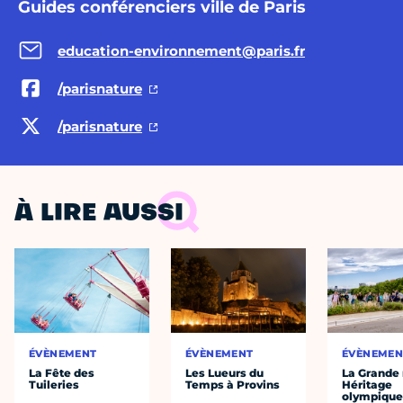
Guides conférenciers ville de Paris
education-environnement@paris.fr
/parisnature
/parisnature
À LIRE AUSSI
ÉVÈNEMENT
ÉVÈNEMENT
ÉVÈNEMEN
La Fête des
Les Lueurs du
La Grande
Tuileries
Temps à Provins
Héritage
olympique 