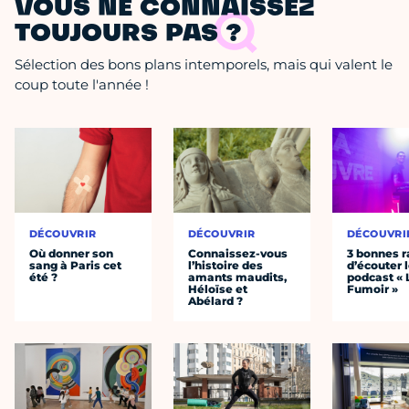
VOUS NE CONNAISSEZ
TOUJOURS PAS ?
Sélection des bons plans intemporels, mais qui valent le
coup toute l'année !
DÉCOUVRIR
DÉCOUVRIR
DÉCOUVRI
Où donner son
Connaissez-vous
3 bonnes r
sang à Paris cet
l’histoire des
d’écouter 
été ?
amants maudits,
podcast « 
Héloïse et
Fumoir »
Abélard ?