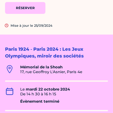
RÉSERVER
Mise à jour le 25/09/2024
Paris 1924 ‐ Paris 2024 : Les Jeux
Olympiques, miroir des sociétés
Mémorial de la Shoah
17, rue Geoffroy L'Asnier, Paris 4e
Le
mardi 22 octobre 2024
De 14 h 30 à 16 h 15
Évènement terminé