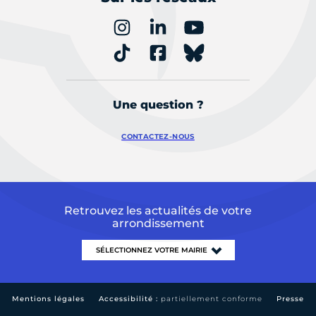
Une question ?
CONTACTEZ-NOUS
Retrouvez les actualités de votre
arrondissement
Mentions légales
Accessibilité :
partiellement conforme
Presse