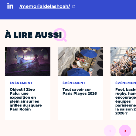
/memorialdelashoah/
À LIRE AUSSI
ÉVÈNEMENT
ÉVÈNEMENT
ÉVÈNEMEN
Objectif Zéro
Tout savoir sur
Foot, bask
Palu : une
Paris Plages 2026
rugby, han
exposition en
encourager
plein air sur les
équipes
grilles du square
parisienne
Paul Robin
la saison 
2026 ?