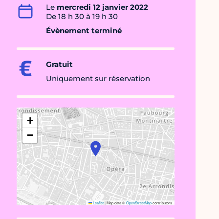
Le
mercredi 12 janvier 2022
De 18 h 30 à 19 h 30
Évènement terminé
Gratuit
Uniquement sur réservation
+
−
Leaflet
|
Map data ©
OpenStreetMap
contributors