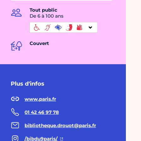
Tout public
De 6 à 100 ans
Couvert
Plus d'infos
www.paris.fr
01 42 46 97 78
bibliotheque.drouot@paris.fr
/bibdu9paris/