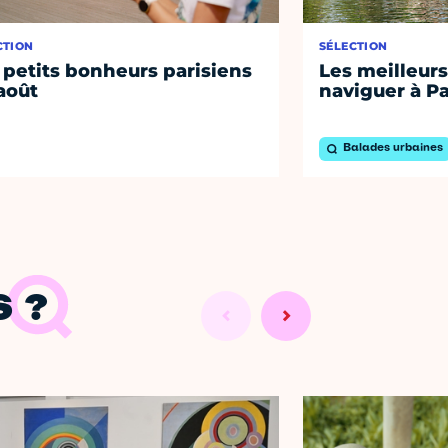
CTION
SÉLECTION
 petits bonheurs parisiens
Les meilleurs
août
naviguer à Pa
Balades urbaines
 ?