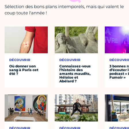
Sélection des bons plans intemporels, mais qui valent le
coup toute l'année !
DÉCOUVRIR
DÉCOUVRIR
DÉCOUVRI
Où donner son
Connaissez-vous
3 bonnes r
sang à Paris cet
l’histoire des
d’écouter 
été ?
amants maudits,
podcast « 
Héloïse et
Fumoir »
Abélard ?
DÉCOUVRIR
DÉCOUVRIR
DÉCOUVRI