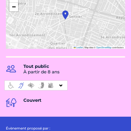
−
Leaflet
|
Map data ©
OpenStreetMap
contributors
Tout public
À partir de 8 ans
Couvert
Évènement proposé par :