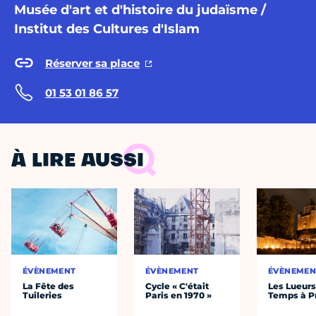
Musée d'art et d'histoire du judaïsme /
Institut des Cultures d'Islam
Réserver sa place
01 53 01 86 57
À LIRE AUSSI
ÉVÈNEMENT
ÉVÈNEMENT
ÉVÈNEMEN
La Fête des
Cycle « C'était
Les Lueurs
Tuileries
Paris en 1970 »
Temps à P