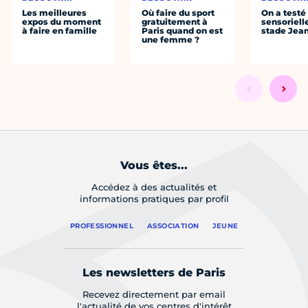
Les meilleures
Où faire du sport
On a testé 
expos du moment
gratuitement à
sensoriell
à faire en famille
Paris quand on est
stade Jea
une femme ?
Vous êtes...
Accédez à des actualités et
informations pratiques par profil
PROFESSIONNEL
ASSOCIATION
JEUNE
Les newsletters de Paris
Recevez directement par email
l'actualité de vos centres d'intérêt