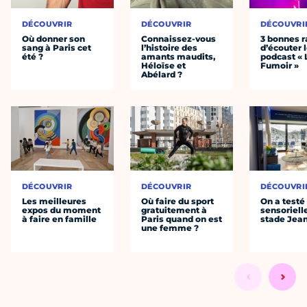
DÉCOUVRIR
DÉCOUVRIR
DÉCOUVRI
Où donner son
Connaissez-vous
3 bonnes r
sang à Paris cet
l’histoire des
d’écouter 
été ?
amants maudits,
podcast « 
Héloïse et
Fumoir »
Abélard ?
DÉCOUVRIR
DÉCOUVRIR
DÉCOUVRI
Les meilleures
Où faire du sport
On a testé 
expos du moment
gratuitement à
sensoriell
à faire en famille
Paris quand on est
stade Jea
une femme ?