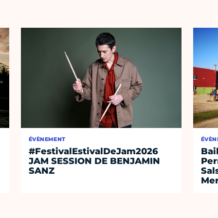
ÉVÈNEMENT
ÉVÈN
#FestivalEstivalDeJam2026
Bai
JAM SESSION DE BENJAMIN
Per
SANZ
Sal
Mer