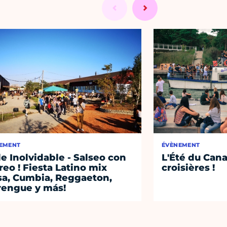
EMENT
ÉVÈNEMENT
le Inolvidable - Salseo con
L'Été du Cana
reo ! Fiesta Latino mix
croisières !
sa, Cumbia, Reggaeton,
engue y más!