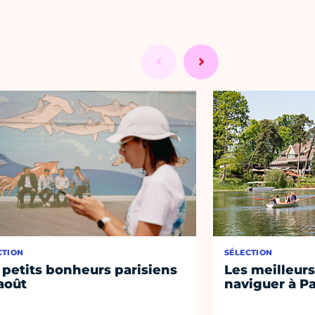
CTION
SÉLECTION
 petits bonheurs parisiens
Les meilleurs
août
naviguer à Pa