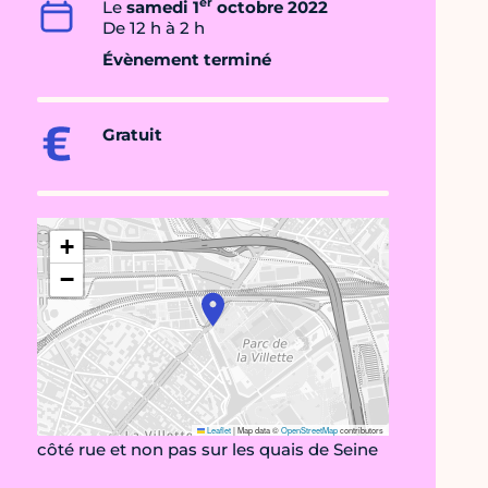
er
Le
samedi 1
octobre 2022
De 12 h à 2 h
Évènement terminé
Gratuit
+
−
Leaflet
|
Map data ©
OpenStreetMap
contributors
côté rue et non pas sur les quais de Seine