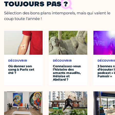
TOUJOURS PAS ?
Sélection des bons plans intemporels, mais qui valent le
coup toute l'année !
DÉCOUVRIR
DÉCOUVRIR
DÉCOUVRI
Où donner son
Connaissez-vous
3 bonnes r
sang à Paris cet
l’histoire des
d’écouter 
été ?
amants maudits,
podcast « 
Héloïse et
Fumoir »
Abélard ?