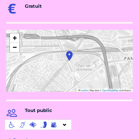
Gratuit
+
−
Leaflet
|
Map data ©
OpenStreetMap
contributors
Tout public