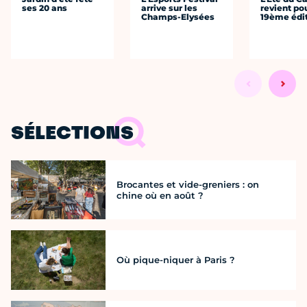
ses 20 ans
arrive sur les
revient po
Champs-Elysées
19ème édi
SÉLECTIONS
Brocantes et vide-greniers : on
chine où en août ?
Où pique-niquer à Paris ?