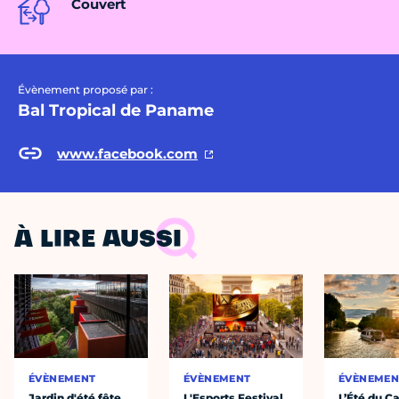
Couvert
Évènement proposé par :
Bal Tropical de Paname
www.facebook.com
À LIRE AUSSI
ÉVÈNEMENT
ÉVÈNEMENT
ÉVÈNEMEN
Jardin d'été fête
L'Esports Festival
L’Été du C