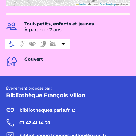
Leaflet
|
Map data ©
OpenStreetMap
contributors
Tout-petits, enfants et jeunes
À partir de 7 ans
Couvert
Évènement proposé par :
Bibliothèque François Villon
bibliotheques.paris.fr
01 42 41 14 30
bibliotheque.francois-villon@paris.fr