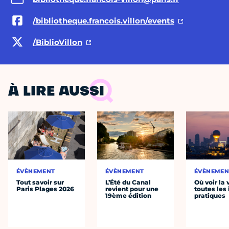
/bibliotheque.francois.villon/events
/BiblioVillon
À LIRE AUSSI
ÉVÈNEMENT
ÉVÈNEMENT
ÉVÈNEMEN
Tout savoir sur
L’Été du Canal
Où voir la 
Paris Plages 2026
revient pour une
toutes les 
19ème édition
pratiques