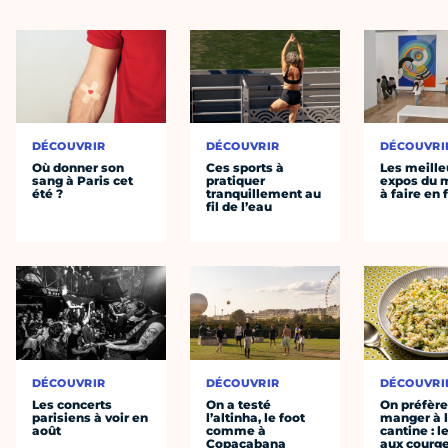
DÉCOUVRIR
DÉCOUVRIR
DÉCOUVRI
Où donner son
Ces sports à
Les meille
sang à Paris cet
pratiquer
expos du
été ?
tranquillement au
à faire en 
fil de l’eau
DÉCOUVRIR
DÉCOUVRIR
DÉCOUVRI
Les concerts
On a testé
On préfèr
parisiens à voir en
l’altinha, le foot
manger à 
août
comme à
cantine : l
Copacabana
aux courge