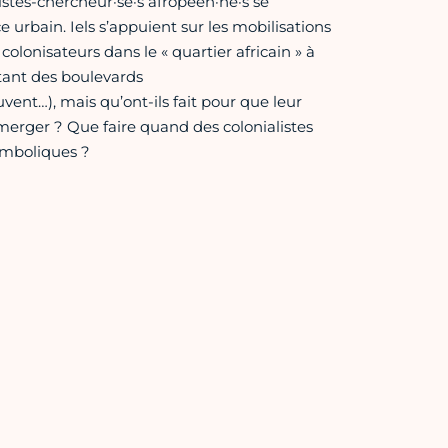
stes-chercheur·se·s afropéen·ne·s se
 urbain. Iels s’appuient sur les mobilisations
olonisateurs dans le « quartier africain » à
ntant des boulevards
nt…), mais qu’ont-ils fait pour que leur
merger ? Que faire quand des colonialistes
ymboliques ?