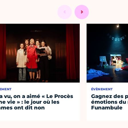
EMENT
ÉVÈNEMENT
a vu, on a aimé « Le Procès
Gagnez des p
e vie » : le jour où les
émotions du 
mes ont dit non
Funambule