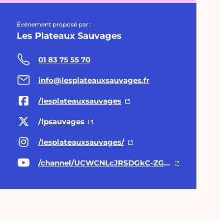
Évènement proposé par :
Les Plateaux Sauvages
01 83 75 55 70
info@lesplateauxsauvages.fr
/lesplateauxsauvages
/lpsauvages
/lesplateauxsauvages/
/channel/UCWCNLcJRSDGkC-ZGIfdrvww