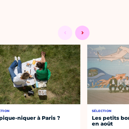
CTION
SÉLECTION
pique-niquer à Paris ?
Les petits bo
en août