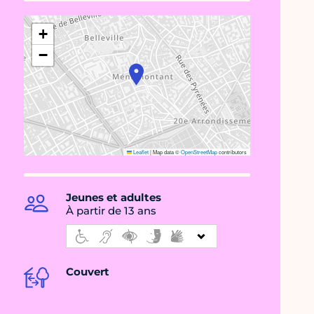
+
−
Leaflet
|
Map data ©
OpenStreetMap
contributors
Jeunes et adultes
À partir de 13 ans
Couvert