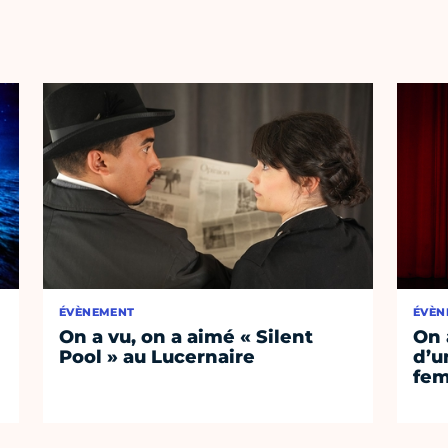
ÉVÈNEMENT
ÉVÈN
On a vu, on a aimé « Silent
On 
Pool » au Lucernaire
d’un
fem