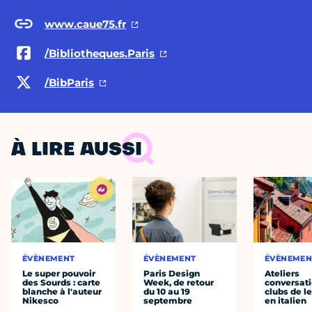
www.caue75.fr
/Bibliotheques.Paris
/BibParis
À LIRE AUSSI
ÉVÈNEMENT
ÉVÈNEMENT
ÉVÈNEMEN
Le super pouvoir
Paris Design
Ateliers
des Sourds : carte
Week, de retour
conversati
blanche à l'auteur
du 10 au 19
clubs de l
Nikesco
septembre
en italien