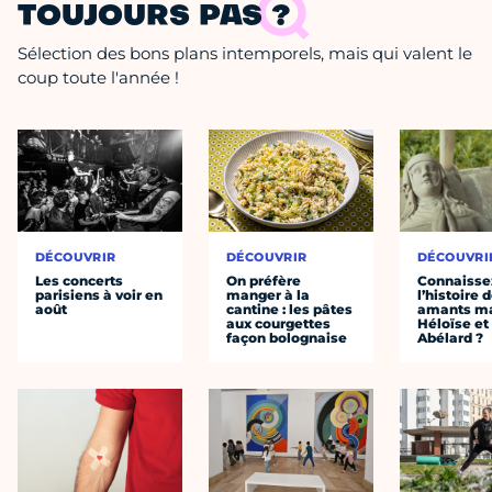
TOUJOURS PAS ?
Sélection des bons plans intemporels, mais qui valent le
coup toute l'année !
DÉCOUVRIR
DÉCOUVRIR
DÉCOUVRI
Les concerts
On préfère
Connaisse
parisiens à voir en
manger à la
l’histoire 
août
cantine : les pâtes
amants ma
aux courgettes
Héloïse et
façon bolognaise
Abélard ?