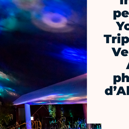
I
pe
Y
Tri
Ve
ph
d’A