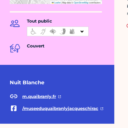
Leaflet
|
Map data ©
OpenStreetMap
contributors
Tout public
Couvert
Nuit Blanche
m.quaibranly.fr
/museeduquaibranlyjacqueschirac