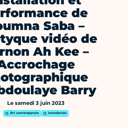
nstallation et
rformance de
oumna Saba –
ptyque vidéo de
rnon Ah Kee –
Accrochage
otographique
bdoulaye Barry
Le samedi 3 juin 2023
Art contemporain
installation