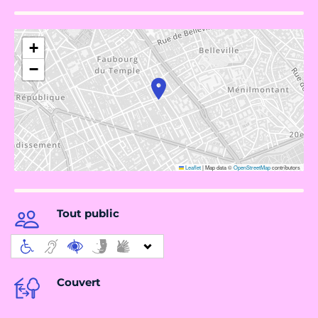
+
−
Leaflet
|
Map data ©
OpenStreetMap
contributors
Tout public
Couvert