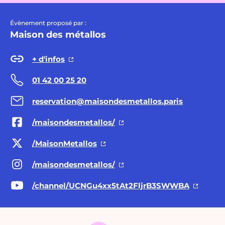
Évènement proposé par :
Maison des métallos
+ d'infos
01 42 00 25 20
reservation@maisondesmetallos.paris
/maisondesmetallos/
/MaisonMetallos
/maisondesmetallos/
/channel/UCNGu4xx5tAt2FljrB3SWWBA