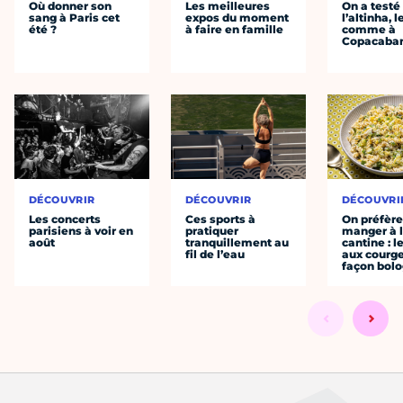
Où donner son
Les meilleures
On a testé
sang à Paris cet
expos du moment
l’altinha, l
été ?
à faire en famille
comme à
Copacaba
DÉCOUVRIR
DÉCOUVRIR
DÉCOUVRI
Les concerts
Ces sports à
On préfèr
parisiens à voir en
pratiquer
manger à 
août
tranquillement au
cantine : l
fil de l’eau
aux courge
façon bol