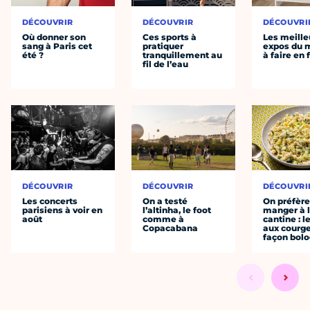
DÉCOUVRIR
DÉCOUVRIR
DÉCOUVRI
Où donner son
Ces sports à
Les meille
sang à Paris cet
pratiquer
expos du
été ?
tranquillement au
à faire en 
fil de l’eau
DÉCOUVRIR
DÉCOUVRIR
DÉCOUVRI
Les concerts
On a testé
On préfèr
parisiens à voir en
l’altinha, le foot
manger à 
août
comme à
cantine : l
Copacabana
aux courge
façon bol