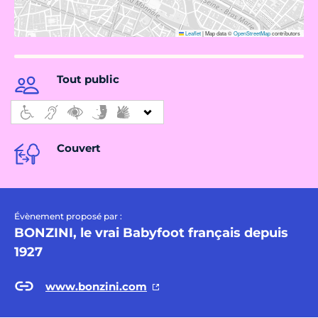
Leaflet
|
Map data ©
OpenStreetMap
contributors
Tout public
Couvert
Évènement proposé par :
BONZINI, le vrai Babyfoot français depuis
1927
www.bonzini.com