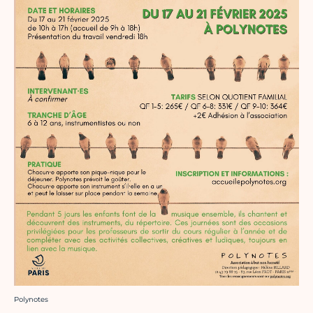
Crédit photo :
Polynotes