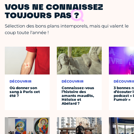
VOUS NE CONNAISSEZ
TOUJOURS PAS ?
Sélection des bons plans intemporels, mais qui valent le
coup toute l'année !
DÉCOUVRIR
DÉCOUVRIR
DÉCOUVRI
Où donner son
Connaissez-vous
3 bonnes r
sang à Paris cet
l’histoire des
d’écouter 
été ?
amants maudits,
podcast « 
Héloïse et
Fumoir »
Abélard ?