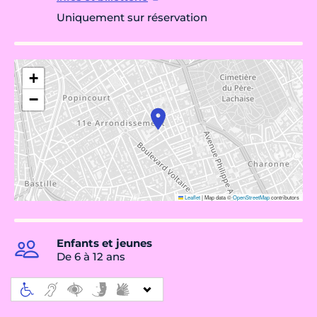
Uniquement sur réservation
+
−
Leaflet
|
Map data ©
OpenStreetMap
contributors
Enfants et jeunes
De 6 à 12 ans