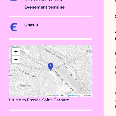
Évènement terminé
Gratuit
+
−
Leaflet
|
Map data ©
OpenStreetMap
contributors
1 rue des Fossés-Saint-Bernard