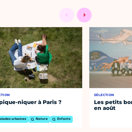
CTION
SÉLECTION
pique-niquer à Paris ?
Les petits bo
en août
alades urbaines
Nature
Enfants