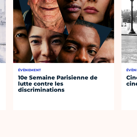
ÉVÈNEMENT
ÉVÈN
10e Semaine Parisienne de
Cin
lutte contre les
cin
discriminations