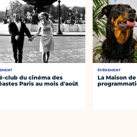
EMENT
ÉVÈNEMENT
é-club du cinéma des
La Maison de 
éastes Paris au mois d'août
programmati