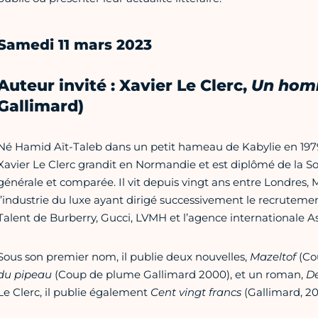
Samedi 11 mars 2023
Auteur invité : Xavier Le Clerc,
Un homm
Gallimard)
Né Hamid Aït-Taleb dans un petit hameau de Kabylie en 197
Xavier Le Clerc grandit en Normandie et est diplômé de la So
générale et comparée. Il vit depuis vingt ans entre Londres, M
l’industrie du luxe ayant dirigé successivement le recrutemen
Talent de Burberry, Gucci, LVMH et l’agence internationale As
Sous son premier nom, il publie deux nouvelles,
Mazeltof
(Co
du pipeau
(Coup de plume Gallimard 2000), et un roman,
De
Le Clerc, il publie également
Cent vingt francs
(Gallimard, 20