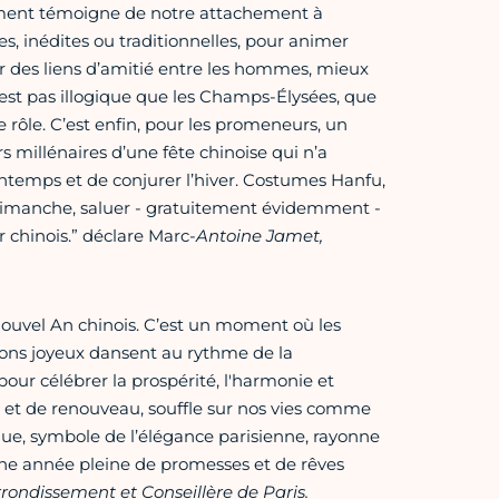
nement témoigne de notre attachement à
es, inédites ou traditionnelles, pour animer
r des liens d’amitié entre les hommes, mieux
n’est pas illogique que les Champs-Élysées, que
 rôle. C’est enfin, pour les promeneurs, un
s millénaires d’une fête chinoise qui n’a
rintemps et de conjurer l’hiver. Costumes Hanfu,
dimanche, saluer - gratuitement évidemment -
chinois.” déclare Marc-
Antoine Jamet,
Nouvel An chinois. C’est un moment où les
s sons joyeux dansent au rythme de la
pour célébrer la prospérité, l'harmonie et
se et de renouveau, souffle sur nos vies comme
ue, symbole de l’élégance parisienne, rayonne
 une année pleine de promesses et de rêves
ondissement et Conseillère de Paris.