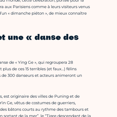
r du monde, cette célébration, portée pour la
ra aux Parisiens comme à leurs visiteurs venus
 d’un « dimanche piéton », de mieux connaître
et une « danse des
se de « Ying Ge », qui regroupera 28
plus de ces 15 terribles (et faux…) félins
lus de 300 danseurs et acteurs animeront un
s, est originaire des villes de Puning et de
Yin Ge, vêtus de costumes de guerriers,
 des bâtons courts au rythme des tambours et
n sortant de la mer”, le “Tigre descendant de la