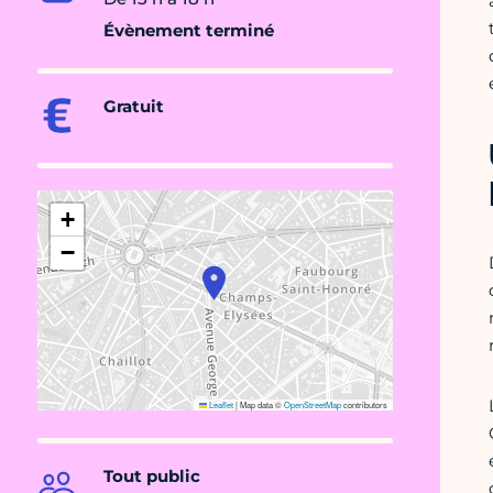
Évènement terminé
Gratuit
+
−
Leaflet
|
Map data ©
OpenStreetMap
contributors
Tout public