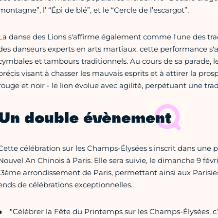
montagne”, l’ “Épi de blé”, et le “Cercle de l’escargot”.
La danse des Lions s'affirme également comme l'une des trad
des danseurs experts en arts martiaux, cette performance s'
cymbales et tambours traditionnels. Au cours de sa parade, 
précis visant à chasser les mauvais esprits et à attirer la pro
rouge et noir - le lion évolue avec agilité, perpétuant une trad
Un double évènement
Cette célébration sur les Champs-Élysées s'inscrit dans une 
Nouvel An Chinois à Paris. Elle sera suivie, le dimanche 9 févri
13ème arrondissement de Paris, permettant ainsi aux Parisien
ends de célébrations exceptionnelles.
"Célébrer la Fête du Printemps sur les Champs-Élysées, c’es