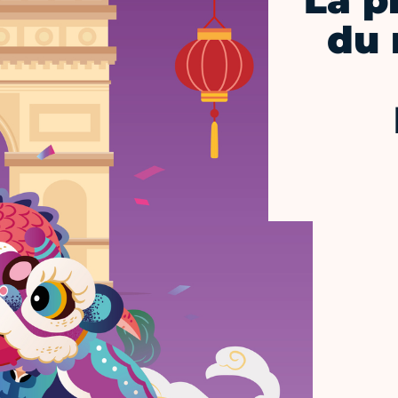
La p
du 