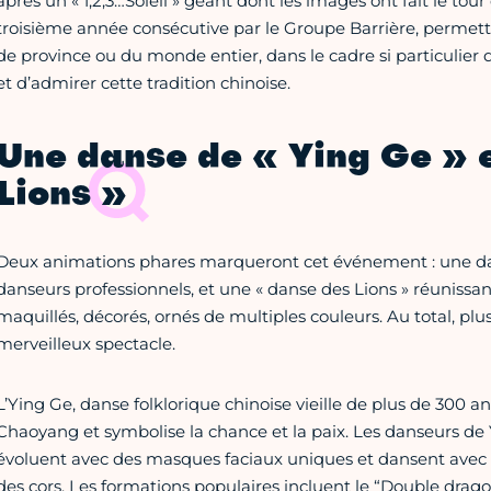
après un « 1,2,3…Soleil » géant dont les images ont fait le tou
troisième année consécutive par le Groupe Barrière, permett
de province ou du monde entier, dans le cadre si particulier
et d’admirer cette tradition chinoise.
Une danse de « Ying Ge » 
Lions »
Deux animations phares marqueront cet événement : une dan
danseurs professionnels, et une « danse des Lions » réunissant 
maquillés, décorés, ornés de multiples couleurs. Au total, p
merveilleux spectacle.
L’Ying Ge, danse folklorique chinoise vieille de plus de 300 an
Chaoyang et symbolise la chance et la paix. Les danseurs de 
évoluent avec des masques faciaux uniques et dansent avec
des cors. Les formations populaires incluent le “Double drago