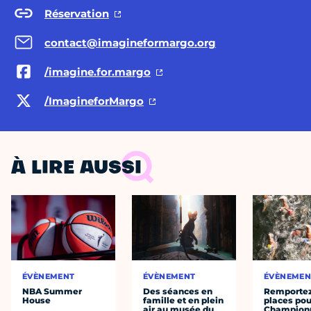
Réservation
contact@imagineformargo.org
/imagine.for.margo
/ImagineforMargo
À LIRE AUSSI
ÉVÈNEMENT
ÉVÈNEMENT
ÉVÈNEMEN
NBA Summer
Des séances en
Remportez
House
famille et en plein
places pou
air au musée du
Champion