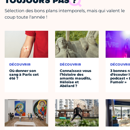
TOUJOURS PAS ?
Sélection des bons plans intemporels, mais qui valent le
coup toute l'année !
DÉCOUVRIR
DÉCOUVRIR
DÉCOUVRI
Où donner son
Connaissez-vous
3 bonnes r
sang à Paris cet
l’histoire des
d’écouter 
été ?
amants maudits,
podcast « 
Héloïse et
Fumoir »
Abélard ?