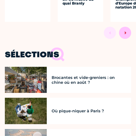
quai Branly
d'Europe 
natation 2
SÉLECTIONS
Brocantes et vide-greniers : on
chine où en août ?
Où pique-niquer à Paris ?