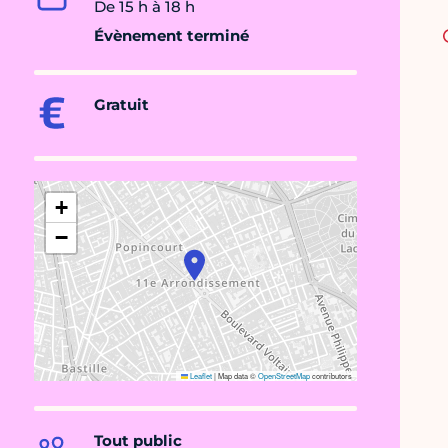
De 15 h à 18 h
Évènement terminé
Gratuit
+
−
Leaflet
|
Map data ©
OpenStreetMap
contributors
Tout public