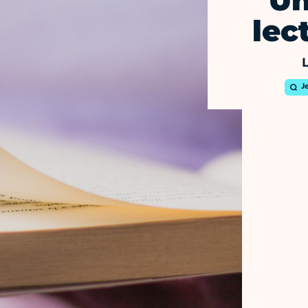
Un
lec
J