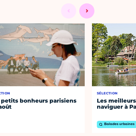
CTION
SÉLECTION
 petits bonheurs parisiens
Les meilleurs
août
naviguer à Pa
Balades urbaines