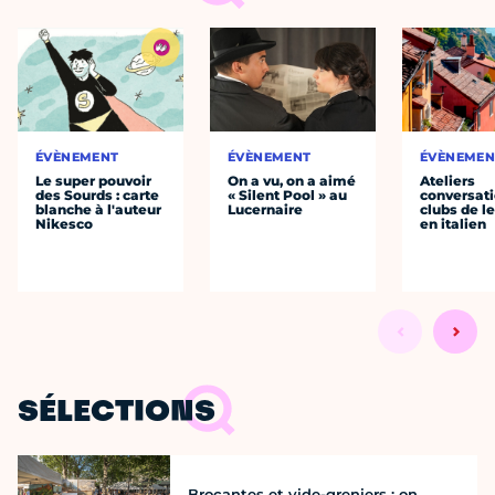
ÉVÈNEMENT
ÉVÈNEMENT
ÉVÈNEMEN
Le super pouvoir
On a vu, on a aimé
Ateliers
des Sourds : carte
« Silent Pool » au
conversati
blanche à l'auteur
Lucernaire
clubs de l
Nikesco
en italien
SÉLECTIONS
Brocantes et vide-greniers : on