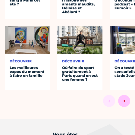
sang à Paris cet
l’histoire des
d’écouter 
été ?
amants maudits,
podcast « 
Héloïse et
Fumoir »
Abélard ?
DÉCOUVRIR
DÉCOUVRIR
DÉCOUVRI
Les meilleures
Où faire du sport
On a testé 
expos du moment
gratuitement à
sensoriell
à faire en famille
Paris quand on est
stade Jea
une femme ?
Vous êtes...