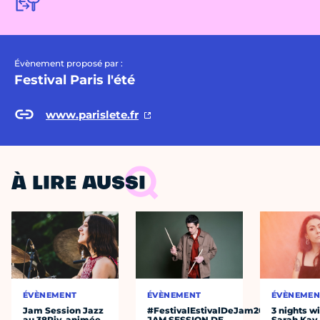
Évènement proposé par :
Festival Paris l'été
www.parislete.fr
À LIRE AUSSI
ÉVÈNEMENT
ÉVÈNEMENT
ÉVÈNEMEN
Jam Session Jazz
#FestivalEstivalDeJam2026
3 nights w
au 38Riv, animée
JAM SESSION DE
Sarah Kay,