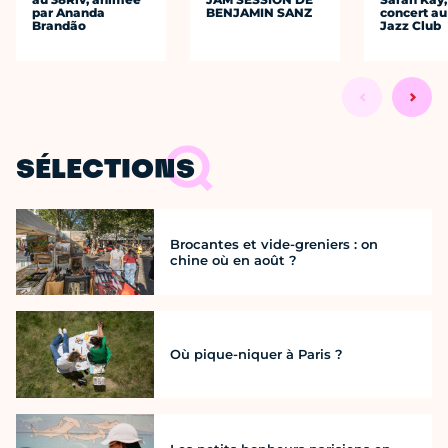
par Ananda
BENJAMIN SANZ
concert au
Brandão
Jazz Club
SÉLECTIONS
Brocantes et vide-greniers : on
chine où en août ?
Où pique-niquer à Paris ?