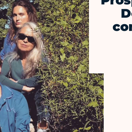
Pros
D
co