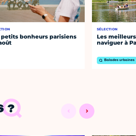
CTION
SÉLECTION
 petits bonheurs parisiens
Les meilleurs
août
naviguer à Pa
Balades urbaines
 ?