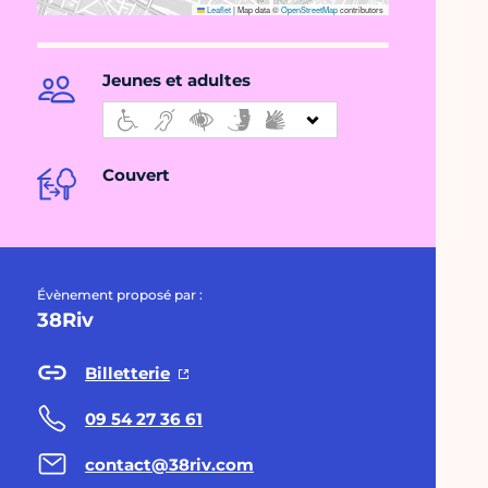
Leaflet
|
Map data ©
OpenStreetMap
contributors
Jeunes et adultes
Couvert
Évènement proposé par :
38Riv
Billetterie
09 54 27 36 61
contact@38riv.com