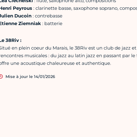
Léa Ciechelski
: flûte, saxophone alto, compositions
Henri Peyrous
: clarinette basse, saxophone soprano, compos
Julien Ducoin
: contrebasse
Etienne Ziemniak
: batterie
Le 38Riv :
Situé en plein coeur du Marais, le 38Riv est un club de jazz et 
rencontres musicales : du jazz au latin jazz en passant par le
offre une acoustique chaleureuse et authentique.
Mise à jour le 14/01/2026