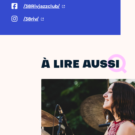
/38Rivjazzclub/
/38riv/
À LIRE AUSSI