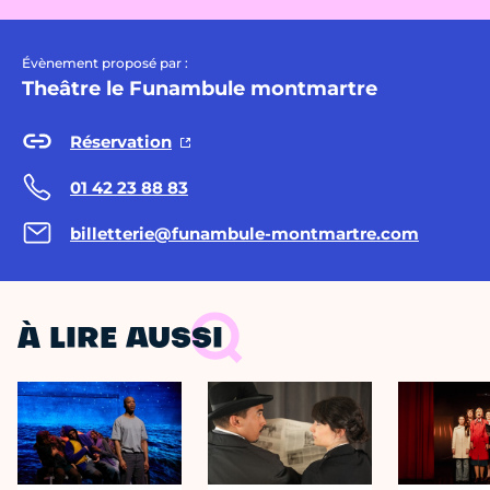
Évènement proposé par :
Theâtre le Funambule montmartre
Réservation
01 42 23 88 83
billetterie@funambule-montmartre.com
À LIRE AUSSI