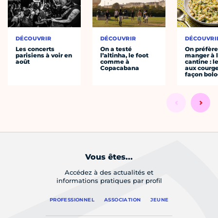
DÉCOUVRIR
DÉCOUVRIR
DÉCOUVRI
Les concerts
On a testé
On préfèr
parisiens à voir en
l’altinha, le foot
manger à 
août
comme à
cantine : l
Copacabana
aux courge
façon bol
Vous êtes...
Accédez à des actualités et
informations pratiques par profil
PROFESSIONNEL
ASSOCIATION
JEUNE