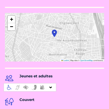
+
−
Leaflet
|
Map data ©
OpenStreetMap
contributors
Jeunes et adultes
Couvert