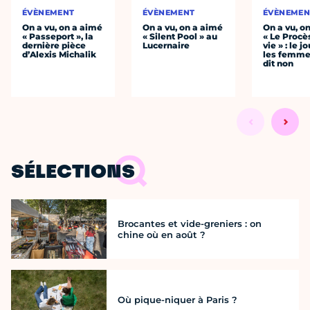
ÉVÈNEMENT
ÉVÈNEMENT
ÉVÈNEMEN
On a vu, on a aimé
On a vu, on a aimé
On a vu, o
« Passeport », la
« Silent Pool » au
« Le Procè
dernière pièce
Lucernaire
vie » : le j
d’Alexis Michalik
les femme
dit non
SÉLECTIONS
Brocantes et vide-greniers : on
chine où en août ?
Où pique-niquer à Paris ?