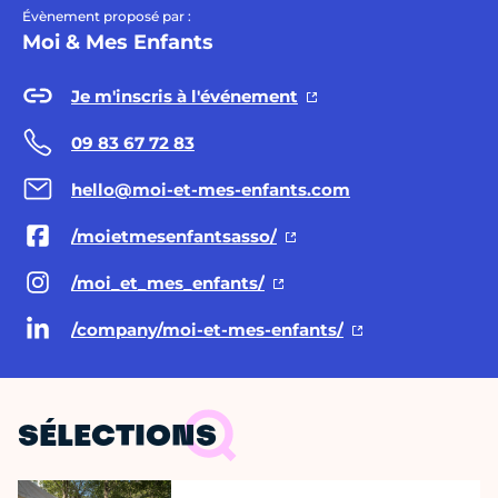
Évènement proposé par :
Moi & Mes Enfants
Je m'inscris à l'événement
09 83 67 72 83
hello@moi-et-mes-enfants.com
/moietmesenfantsasso/
/moi_et_mes_enfants/
/company/moi-et-mes-enfants/
SÉLECTIONS