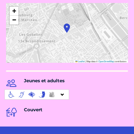
+
−
Leaflet
|
Map data ©
OpenStreetMap
contributors
Jeunes et adultes
Couvert