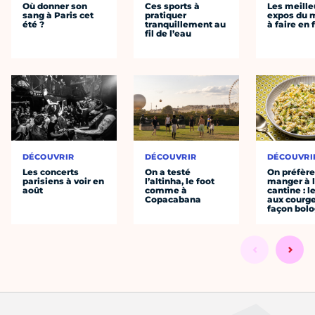
Où donner son
Ces sports à
Les meille
sang à Paris cet
pratiquer
expos du
été ?
tranquillement au
à faire en 
fil de l’eau
DÉCOUVRIR
DÉCOUVRIR
DÉCOUVRI
Les concerts
On a testé
On préfèr
parisiens à voir en
l’altinha, le foot
manger à 
août
comme à
cantine : l
Copacabana
aux courge
façon bol