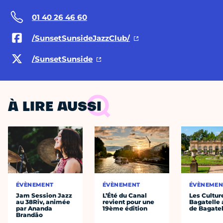
01 40 26 46 60
/SunsetSunsideJazzClub/
/SunsetSunside
À LIRE AUSSI
ÉVÈNEMENT
ÉVÈNEMENT
ÉVÈNEMEN
Jam Session Jazz
L’Été du Canal
Les Cultur
au 38Riv, animée
revient pour une
Bagatelle 
par Ananda
19ème édition
de Bagatel
Brandão