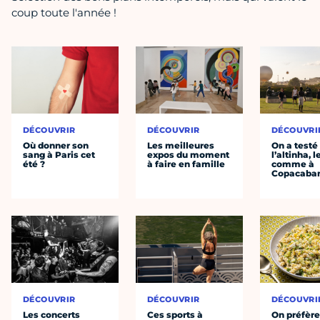
coup toute l'année !
DÉCOUVRIR
DÉCOUVRIR
DÉCOUVRI
Où donner son
Les meilleures
On a testé
sang à Paris cet
expos du moment
l’altinha, l
été ?
à faire en famille
comme à
Copacaba
DÉCOUVRIR
DÉCOUVRIR
DÉCOUVRI
Les concerts
Ces sports à
On préfèr