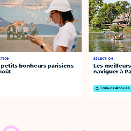
CTION
SÉLECTION
 petits bonheurs parisiens
Les meilleurs
août
naviguer à Pa
Balades urbaines