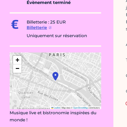
Évènement terminé
Billetterie : 25 EUR
Billetterie
Uniquement sur réservation
+
−
Leaflet
|
Map data ©
OpenStreetMap
contributors
Musique live et bistronomie inspirées du
monde !