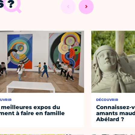
 ?
UVRIR
DÉCOUVRIR
 meilleures expos du
Connaissez-vo
ent à faire en famille
amants maudi
Abélard ?