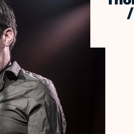
Tho
/