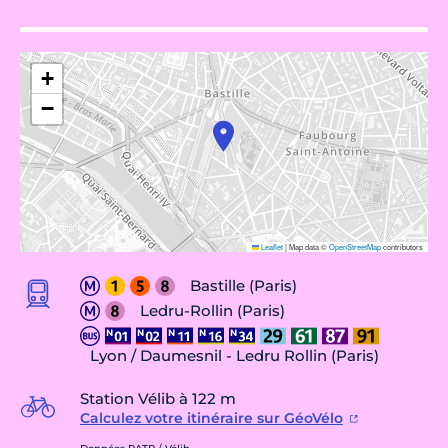
+
−
Leaflet
|
Map data ©
OpenStreetMap
contributors
Bastille (Paris)
Ledru-Rollin (Paris)
Lyon / Daumesnil - Ledru Rollin (Paris)
Station Vélib à 122 m
Calculez votre itinéraire sur GéoVélo