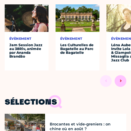
ÉVÈNEMENT
ÉVÈNEMENT
ÉVÈNEMEN
Jam Session Jazz
Les Culturelles de
Léna Auber
au 38Riv, animée
Bagatelle au Parc
Invite Lol
par Ananda
de Bagatelle
& Giampol
Brandão
Missaglia 
Jazz Club
SÉLECTIONS
Brocantes et vide-greniers : on
chine où en août ?