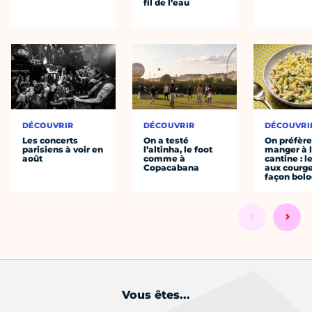
fil de l’eau
DÉCOUVRIR
DÉCOUVRIR
DÉCOUVRI
Les concerts
On a testé
On préfèr
parisiens à voir en
l’altinha, le foot
manger à 
août
comme à
cantine : l
Copacabana
aux courge
façon bol
Vous êtes...