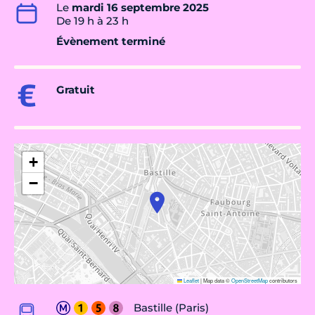
Le
mardi 16 septembre 2025
De 19 h à 23 h
Évènement terminé
Gratuit
+
−
Leaflet
|
Map data ©
OpenStreetMap
contributors
Bastille (Paris)