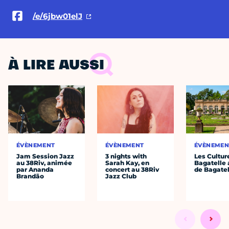
/e/6jbw01elJ
À LIRE AUSSI
ÉVÈNEMENT
ÉVÈNEMENT
ÉVÈNEMEN
Jam Session Jazz
3 nights with
Les Cultur
au 38Riv, animée
Sarah Kay, en
Bagatelle 
par Ananda
concert au 38Riv
de Bagatel
Brandão
Jazz Club