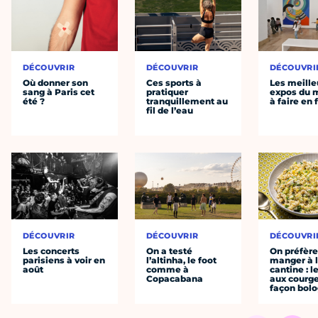
DÉCOUVRIR
DÉCOUVRIR
DÉCOUVRI
Où donner son
Ces sports à
Les meille
sang à Paris cet
pratiquer
expos du
été ?
tranquillement au
à faire en 
fil de l’eau
DÉCOUVRIR
DÉCOUVRIR
DÉCOUVRI
Les concerts
On a testé
On préfèr
parisiens à voir en
l’altinha, le foot
manger à 
août
comme à
cantine : l
Copacabana
aux courge
façon bol