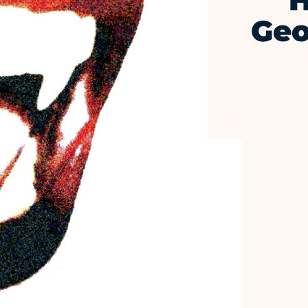
H
Geo