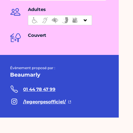
Adultes
Couvert
Évènement proposé par :
Beaumarly
01 44 78 47 99
/legeorgesofficiel/