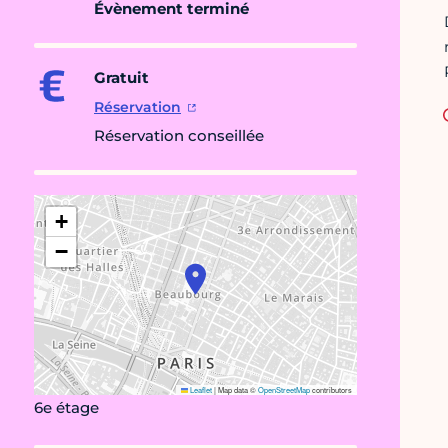
Évènement terminé
Gratuit
Réservation
Réservation conseillée
+
−
Leaflet
|
Map data ©
OpenStreetMap
contributors
6e étage