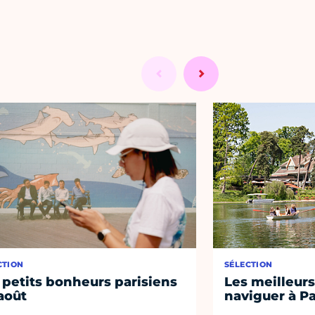
CTION
SÉLECTION
 petits bonheurs parisiens
Les meilleurs
août
naviguer à Pa