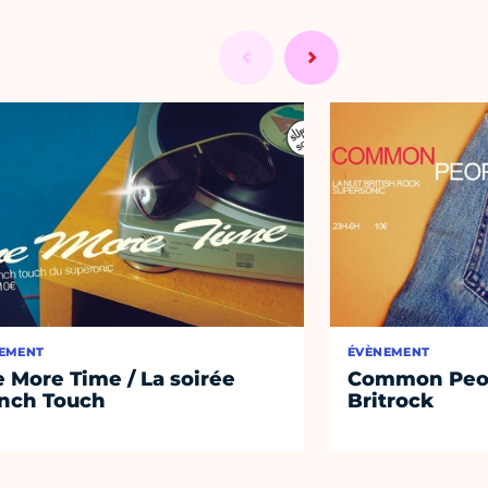
EMENT
ÉVÈNEMENT
 More Time / La soirée
Common Peopl
nch Touch
Britrock