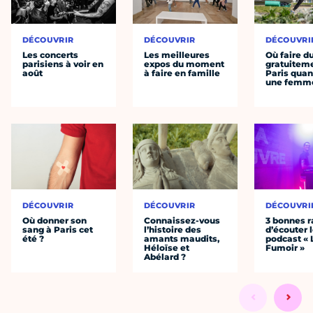
DÉCOUVRIR
DÉCOUVRIR
DÉCOUVRI
Les concerts
Les meilleures
Où faire d
parisiens à voir en
expos du moment
gratuitem
août
à faire en famille
Paris quan
une femm
DÉCOUVRIR
DÉCOUVRIR
DÉCOUVRI
Où donner son
Connaissez-vous
3 bonnes r
sang à Paris cet
l’histoire des
d’écouter 
été ?
amants maudits,
podcast « 
Héloïse et
Fumoir »
Abélard ?