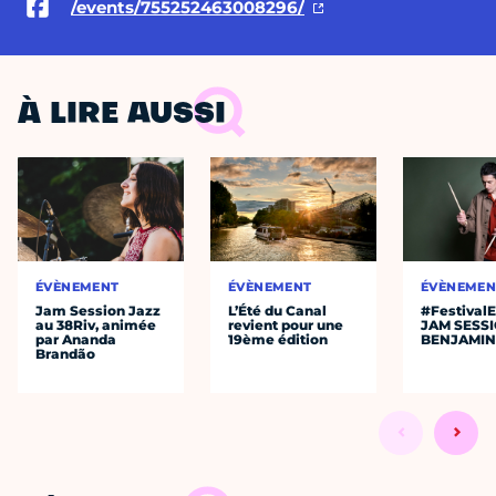
/events/755252463008296/
À LIRE AUSSI
ÉVÈNEMENT
ÉVÈNEMENT
ÉVÈNEMEN
Jam Session Jazz
L’Été du Canal
#Festival
au 38Riv, animée
revient pour une
JAM SESS
par Ananda
19ème édition
BENJAMIN
Brandão