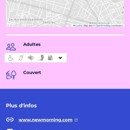
Leaflet
|
Map data ©
OpenStreetMap
contributors
Adultes
Couvert
Plus d'infos
www.newmorning.com