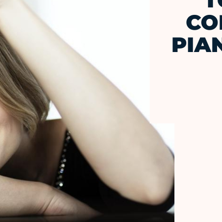
T
CO
PIA