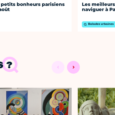
 petits bonheurs parisiens
Les meilleurs
août
naviguer à Pa
Balades urbaines
 ?