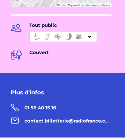
Leaflet
|
Map data ©
OpenStreetMap
contributors
Tout public
Couvert
Plus d'infos
01 56 40 15 16
contact.billetterie@radiofrance.com