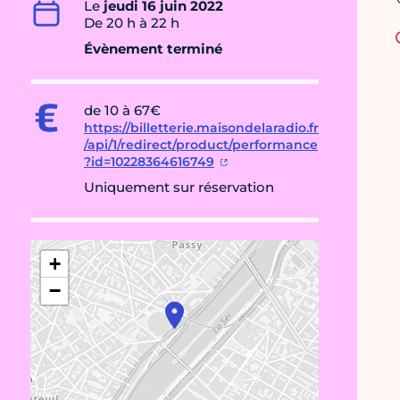
Le
jeudi 16 juin 2022
De 20 h à 22 h
Évènement terminé
de 10 à 67€
https://billetterie.maisondelaradio.fr
/api/1/redirect/product/performance
?id=10228364616749
Uniquement sur réservation
+
−