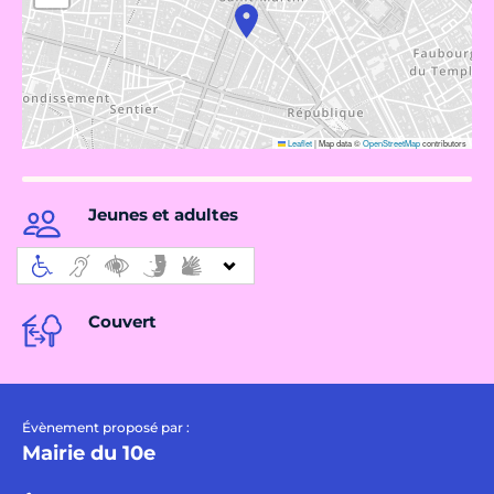
Leaflet
|
Map data ©
OpenStreetMap
contributors
Jeunes et adultes
Couvert
Évènement proposé par :
Mairie du 10e