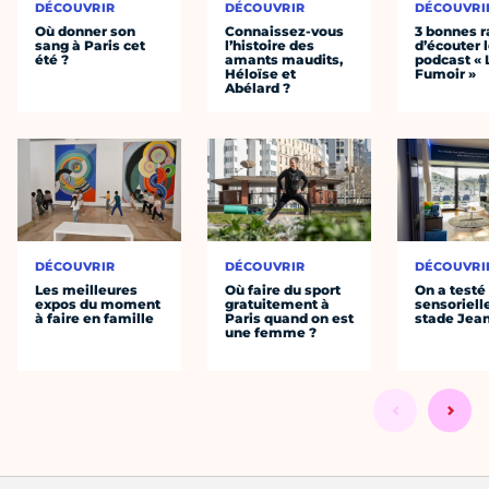
DÉCOUVRIR
DÉCOUVRIR
DÉCOUVRI
Où donner son
Connaissez-vous
3 bonnes r
sang à Paris cet
l’histoire des
d’écouter 
été ?
amants maudits,
podcast « 
Héloïse et
Fumoir »
Abélard ?
DÉCOUVRIR
DÉCOUVRIR
DÉCOUVRI
Les meilleures
Où faire du sport
On a testé 
expos du moment
gratuitement à
sensoriell
à faire en famille
Paris quand on est
stade Jea
une femme ?