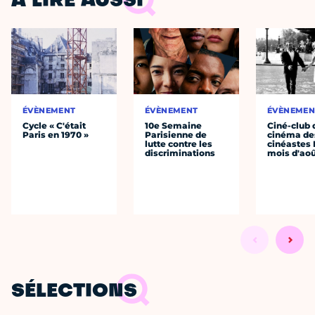
À LIRE AUSSI
ÉVÈNEMENT
ÉVÈNEMENT
ÉVÈNEMEN
Cycle « C'était
10e Semaine
Ciné-club 
Paris en 1970 »
Parisienne de
cinéma de
lutte contre les
cinéastes 
discriminations
mois d'ao
SÉLECTIONS