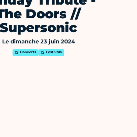
nday Tribute -
The Doors //
Supersonic
Le dimanche 23 juin 2024
Concerts
Festivals