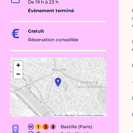
De 19 h à 23 h
Évènement terminé
Gratuit
Réservation conseillée
+
−
Leaflet
|
Map data ©
OpenStreetMap
contributors
Bastille (Paris)