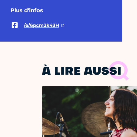
Plus d'infos
/e/6pcm2k43H
À LIRE AUSSI