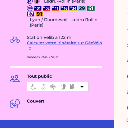
Ledru-Rollin (Paris)
Lyon / Daumesnil - Ledru Rollin
(Paris)
Station Vélib à 122 m
Calculez votre itinéraire sur GéoVélo
Données RATP / Vélib
Tout public
Couvert