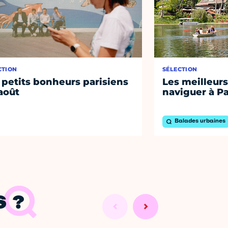
CTION
SÉLECTION
 petits bonheurs parisiens
Les meilleurs
août
naviguer à Pa
Balades urbaines
 ?