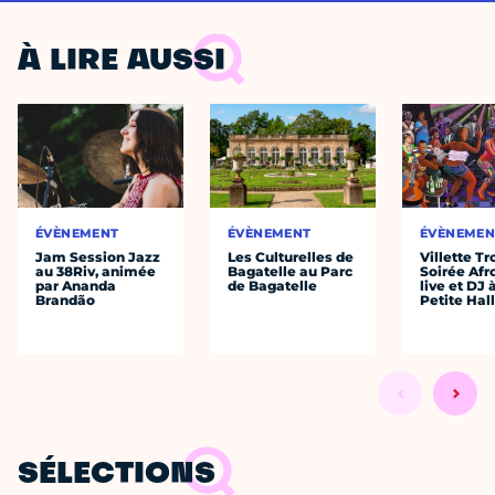
À LIRE AUSSI
ÉVÈNEMENT
ÉVÈNEMENT
ÉVÈNEMEN
Jam Session Jazz
Les Culturelles de
Villette Tr
au 38Riv, animée
Bagatelle au Parc
Soirée Afr
par Ananda
de Bagatelle
live et DJ 
Brandão
Petite Hal
SÉLECTIONS