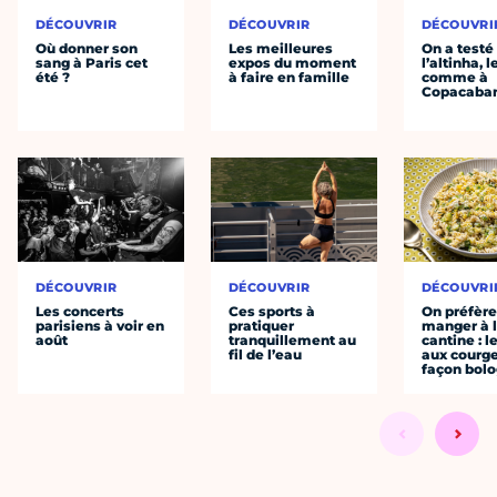
DÉCOUVRIR
DÉCOUVRIR
DÉCOUVRI
Où donner son
Les meilleures
On a testé
sang à Paris cet
expos du moment
l’altinha, l
été ?
à faire en famille
comme à
Copacaba
DÉCOUVRIR
DÉCOUVRIR
DÉCOUVRI
Les concerts
Ces sports à
On préfèr
parisiens à voir en
pratiquer
manger à 
août
tranquillement au
cantine : l
fil de l’eau
aux courge
façon bol