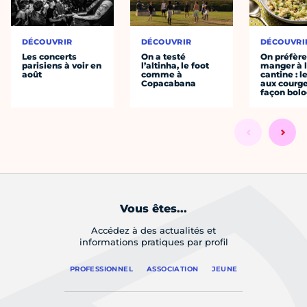
DÉCOUVRIR
DÉCOUVRIR
DÉCOUVRI
Les concerts
On a testé
On préfèr
parisiens à voir en
l’altinha, le foot
manger à 
août
comme à
cantine : l
Copacabana
aux courge
façon bol
Vous êtes...
Accédez à des actualités et
informations pratiques par profil
PROFESSIONNEL
ASSOCIATION
JEUNE