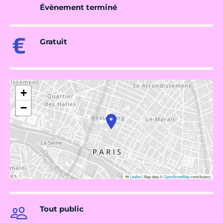
Évènement terminé
Gratuit
+
−
Leaflet
|
Map data ©
OpenStreetMap
contributors
Tout public