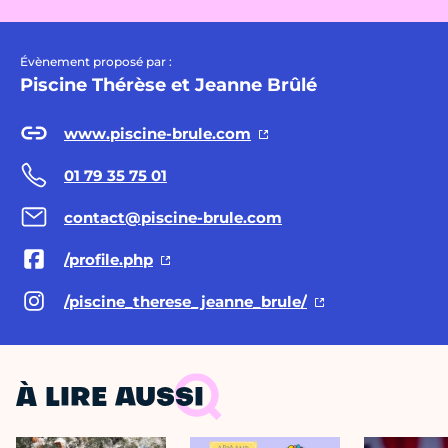
Évènement proposé par :
Piscine Thérèse et Jeanne Brûlé
www.piscine-brule.com
01 79 35 75 01
contact@piscine-brule.com
/profile.php
/piscine_therese_jeanne_brule/
À LIRE AUSSI