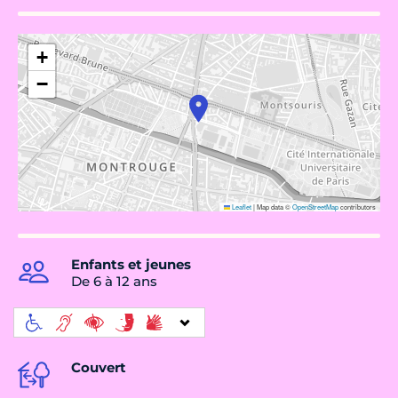
+
−
Leaflet
|
Map data ©
OpenStreetMap
contributors
Enfants et jeunes
De 6 à 12 ans
Couvert