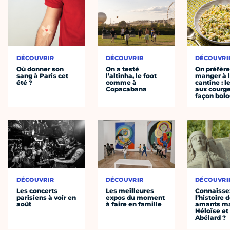
DÉCOUVRIR
DÉCOUVRIR
DÉCOUVRI
Où donner son
On a testé
On préfèr
sang à Paris cet
l’altinha, le foot
manger à 
été ?
comme à
cantine : l
Copacabana
aux courge
façon bol
DÉCOUVRIR
DÉCOUVRIR
DÉCOUVRI
Les concerts
Les meilleures
Connaisse
parisiens à voir en
expos du moment
l’histoire 
août
à faire en famille
amants ma
Héloïse et
Abélard ?