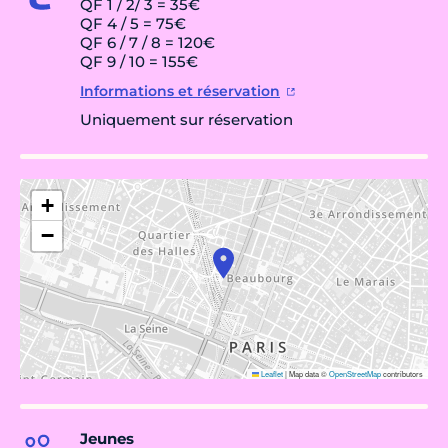
QF 1 / 2/ 3 = 35€
QF 4 / 5 = 75€
QF 6 / 7 / 8 = 120€
QF 9 / 10 = 155€
Informations et réservation
Uniquement sur réservation
+
−
Leaflet
|
Map data ©
OpenStreetMap
contributors
Jeunes