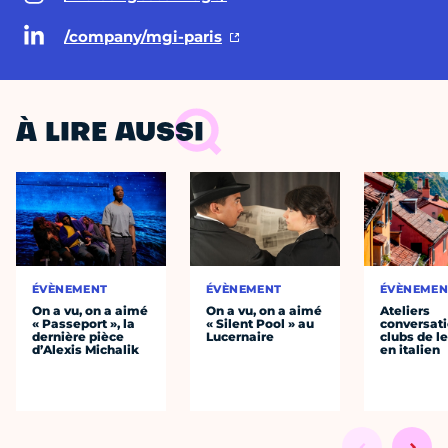
/company/mgi-paris
À LIRE AUSSI
ÉVÈNEMENT
ÉVÈNEMENT
ÉVÈNEMEN
On a vu, on a aimé
On a vu, on a aimé
Ateliers
« Passeport », la
« Silent Pool » au
conversati
dernière pièce
Lucernaire
clubs de l
d’Alexis Michalik
en italien