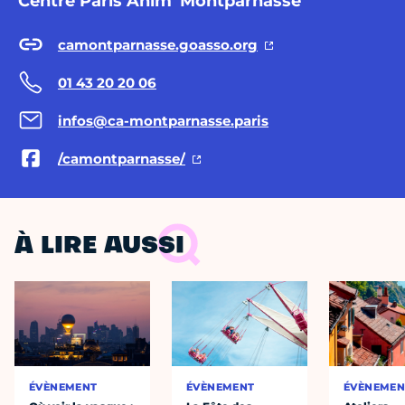
Centre Paris Anim' Montparnasse
camontparnasse.goasso.org
01 43 20 20 06
infos@ca-montparnasse.paris
/camontparnasse/
À LIRE AUSSI
ÉVÈNEMENT
ÉVÈNEMENT
ÉVÈNEMEN