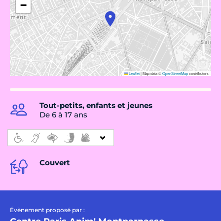
−
Leaflet
|
Map data ©
OpenStreetMap
contributors
Tout-petits, enfants et jeunes
De 6 à 17 ans
Couvert
Évènement proposé par :