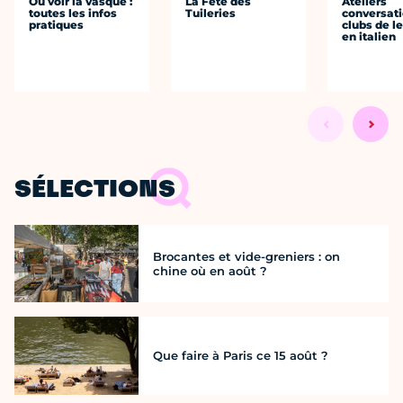
Où voir la vasque :
La Fête des
Ateliers
toutes les infos
Tuileries
conversati
pratiques
clubs de l
en italien
SÉLECTIONS
Brocantes et vide-greniers : on
chine où en août ?
Que faire à Paris ce 15 août ?