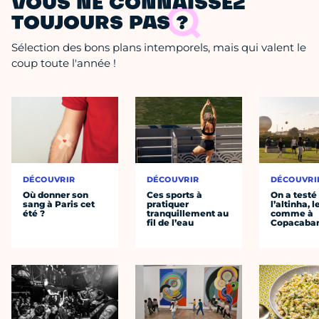
VOUS NE CONNAISSEZ
TOUJOURS PAS ?
Sélection des bons plans intemporels, mais qui valent le
coup toute l'année !
DÉCOUVRIR
DÉCOUVRIR
DÉCOUVRI
Où donner son
Ces sports à
On a testé
sang à Paris cet
pratiquer
l’altinha, l
été ?
tranquillement au
comme à
fil de l’eau
Copacaba