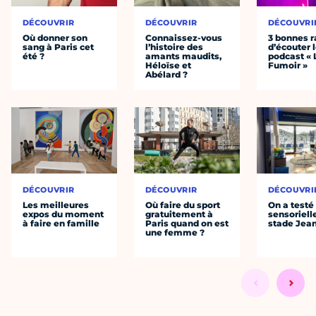
DÉCOUVRIR
DÉCOUVRIR
DÉCOUVRI
Où donner son
Connaissez-vous
3 bonnes r
sang à Paris cet
l’histoire des
d’écouter 
été ?
amants maudits,
podcast « 
Héloïse et
Fumoir »
Abélard ?
DÉCOUVRIR
DÉCOUVRIR
DÉCOUVRI
Les meilleures
Où faire du sport
On a testé 
expos du moment
gratuitement à
sensoriell
à faire en famille
Paris quand on est
stade Jea
une femme ?