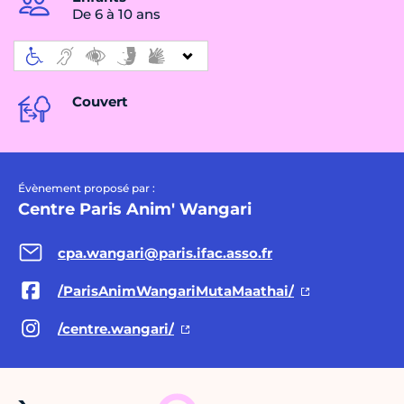
De 6 à 10 ans
Couvert
Évènement proposé par :
Centre Paris Anim' Wangari
cpa.wangari@paris.ifac.asso.fr
/ParisAnimWangariMutaMaathai/
/centre.wangari/