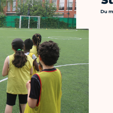
St
Du ma