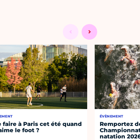
EMENT
ÉVÈNEMENT
 faire à Paris cet été quand
Remportez de
aime le foot ?
Championnat
natation 202