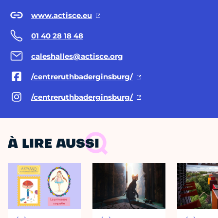
www.actisce.eu
01 40 28 18 48
caleshalles@actisce.org
/centreruthbaderginsburg/
/centreruthbaderginsburg/
À LIRE AUSSI