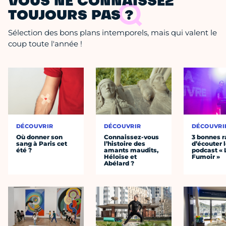
VOUS NE CONNAISSEZ
TOUJOURS PAS ?
Sélection des bons plans intemporels, mais qui valent le
coup toute l'année !
DÉCOUVRIR
DÉCOUVRIR
DÉCOUVRI
Où donner son
Connaissez-vous
3 bonnes r
sang à Paris cet
l’histoire des
d’écouter 
été ?
amants maudits,
podcast « 
Héloïse et
Fumoir »
Abélard ?