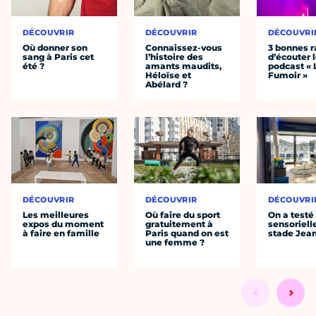
DÉCOUVRIR
DÉCOUVRIR
DÉCOUVRI
Où donner son
Connaissez-vous
3 bonnes r
sang à Paris cet
l’histoire des
d’écouter 
été ?
amants maudits,
podcast « 
Héloïse et
Fumoir »
Abélard ?
DÉCOUVRIR
DÉCOUVRIR
DÉCOUVRI
Les meilleures
Où faire du sport
On a testé 
expos du moment
gratuitement à
sensoriell
à faire en famille
Paris quand on est
stade Jea
une femme ?