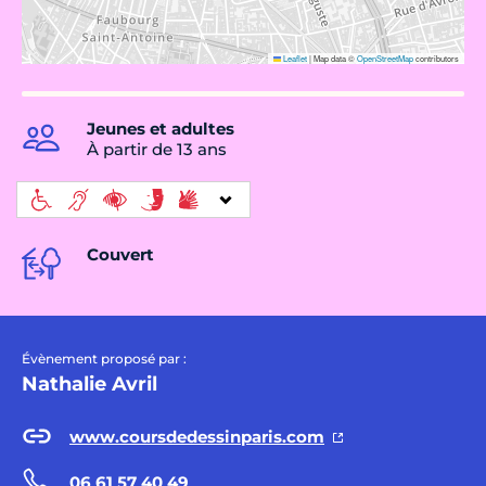
Leaflet
|
Map data ©
OpenStreetMap
contributors
Jeunes et adultes
À partir de 13 ans
Couvert
Évènement proposé par :
Nathalie Avril
www.coursdedessinparis.com
06 61 57 40 49