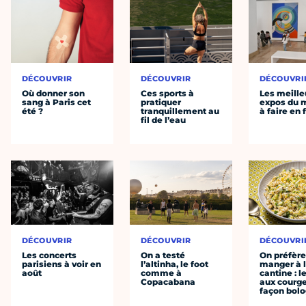
DÉCOUVRIR
DÉCOUVRIR
DÉCOUVRI
Où donner son
Ces sports à
Les meille
sang à Paris cet
pratiquer
expos du
été ?
tranquillement au
à faire en 
fil de l’eau
DÉCOUVRIR
DÉCOUVRIR
DÉCOUVRI
Les concerts
On a testé
On préfèr
parisiens à voir en
l’altinha, le foot
manger à 
août
comme à
cantine : l
Copacabana
aux courge
façon bol