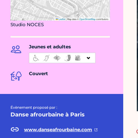
Leaflet
|
Map data ©
OpenStreetMap
contributors
Studio NOCES
Jeunes et adultes
Couvert
Évènement proposé par :
Danse afrourbaine à Paris
www.danseafrourbaine.com