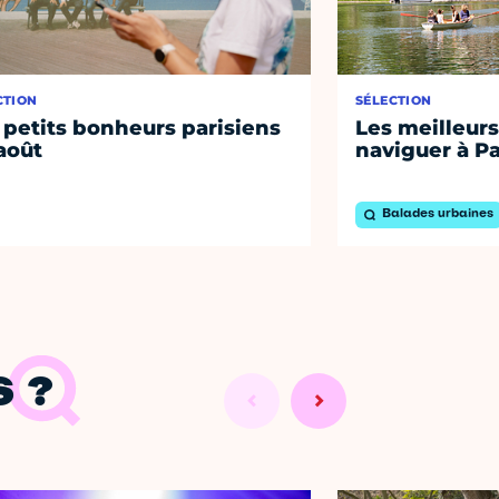
CTION
SÉLECTION
 petits bonheurs parisiens
Les meilleurs
août
naviguer à Pa
Balades urbaines
 ?