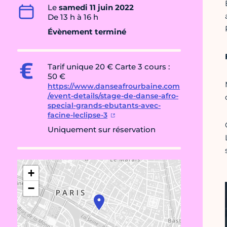
Le
samedi 11 juin 2022
De 13 h à 16 h
Évènement terminé
Tarif unique 20 € Carte 3 cours :
50 €
https://www.danseafrourbaine.com
/event-details/stage-de-danse-afro-
special-grands-ebutants-avec-
facine-leclipse-3
Uniquement sur réservation
+
−