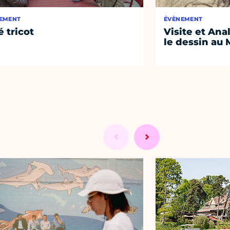
EMENT
ÉVÈNEMENT
é tricot
Visite et Ana
le dessin au