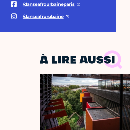
/danseafrourbaineparis
/danseafrorubaine
À LIRE AUSSI