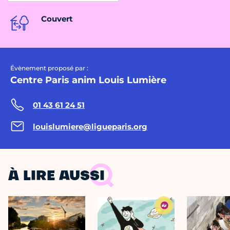
Couvert
Évènement proposé par :
Centre Paris anim Louis Lumière
01 43 61 24 51
louislumiere@ligueparis.org
À LIRE AUSSI