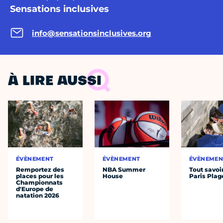
Sensations inclusives
info@sensationsinclusives.org
À LIRE AUSSI
ÉVÈNEMENT
ÉVÈNEMENT
ÉVÈNEMEN
Remportez des
NBA Summer
Tout savoi
places pour les
House
Paris Plag
Championnats
d'Europe de
natation 2026