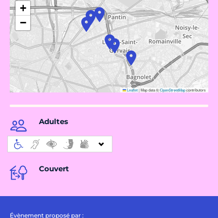
+
−
Leaflet
|
Map data ©
OpenStreetMap
contributors
Adultes
Couvert
Évènement proposé par :