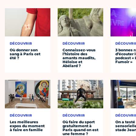
DÉCOUVRIR
DÉCOUVRIR
DÉCOUVRI
Où donner son
Connaissez-vous
3 bonnes r
sang à Paris cet
l’histoire des
d’écouter 
été ?
amants maudits,
podcast « 
Héloïse et
Fumoir »
Abélard ?
DÉCOUVRIR
DÉCOUVRIR
DÉCOUVRI
Les meilleures
Où faire du sport
On a testé 
expos du moment
gratuitement à
sensoriell
à faire en famille
Paris quand on est
stade Jea
une femme ?