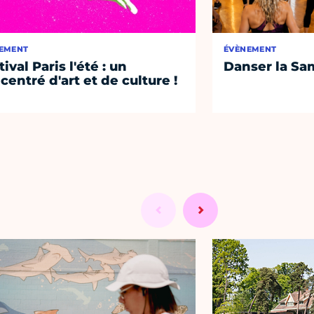
EMENT
ÉVÈNEMENT
ival Paris l'été : un
Danser la Sa
centré d'art et de culture !