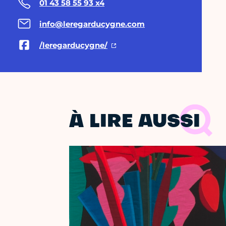
01 43 58 55 93 x4
info@leregarducygne.com
/leregarducygne/
À LIRE AUSSI