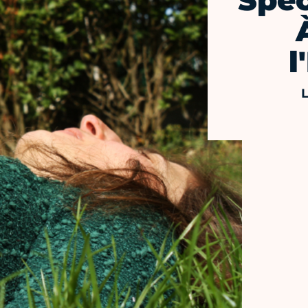
Spec
l