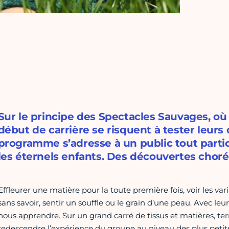
Sur le principe des Spectacles Sauvages, o
début de carrière se risquent à tester leurs
programme s’adresse à un public tout particu
les éternels enfants. Des découvertes chorég
Effleurer une matière pour la toute première fois, voir les var
sans savoir, sentir un souffle ou le grain d’une peau. Avec le
nous apprendre. Sur un grand carré de tissus et matières, ter
redescendre l’expérience du groupe au niveau des plus peti