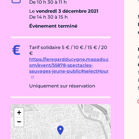
De 10 h 30 à 11 h
Le
vendredi 3 décembre 2021
De 14 h 30 à 15 h
Évènement terminé
Tarif solidaire 5 € / 10 € / 15 € / 20
€
https://leregardducygne.mapado.c
om/event/55878-spectacles-
sauvages-jeune-public#selectHour
Uniquement sur réservation
+
−