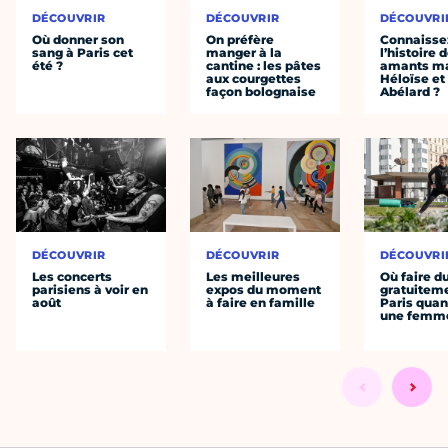
DÉCOUVRIR
DÉCOUVRIR
DÉCOUVRI
Où donner son
On préfère
Connaisse
sang à Paris cet
manger à la
l’histoire 
été ?
cantine : les pâtes
amants ma
aux courgettes
Héloïse et
façon bolognaise
Abélard ?
DÉCOUVRIR
DÉCOUVRIR
DÉCOUVRI
Les concerts
Les meilleures
Où faire d
parisiens à voir en
expos du moment
gratuitem
août
à faire en famille
Paris quan
une femm