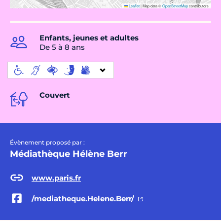
Leaflet
|
Map data ©
OpenStreetMap
contributors
Enfants, jeunes et adultes
De 5 à 8 ans
Couvert
Évènement proposé par :
Médiathèque Hélène Berr
www.paris.fr
/mediatheque.Helene.Berr/