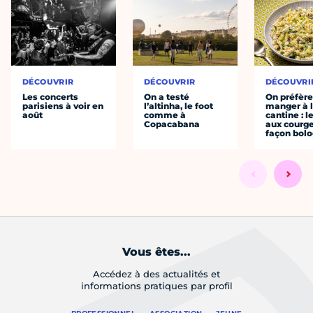
DÉCOUVRIR
DÉCOUVRIR
DÉCOUVRI
Les concerts
On a testé
On préfèr
parisiens à voir en
l’altinha, le foot
manger à 
août
comme à
cantine : l
Copacabana
aux courge
façon bol
Vous êtes...
Accédez à des actualités et
informations pratiques par profil