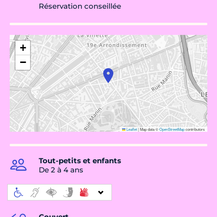
Réservation conseillée
+
−
Leaflet
|
Map data ©
OpenStreetMap
contributors
Tout-petits et enfants
De 2 à 4 ans
Couvert