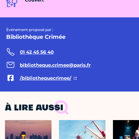
Évènement proposé par :
Bibliothèque Crimée
01 42 45 56 40
bibliotheque.crimee@paris.fr
/bibliothequecrimee/
À LIRE AUSSI