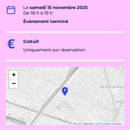
Le
samedi 15 novembre 2025
De 18 h à 19 h
Évènement terminé
Gratuit
Uniquement sur réservation
+
−
Leaflet
|
Map data ©
OpenStreetMap
contributors