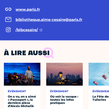
www.paris.fr
bibliotheque.aime-cesaire@paris.fr
/bibcesaire/
À LIRE AUSSI
ÉVÈNEMENT
ÉVÈNEMENT
ÉVÈNEMEN
On a vu, on a aimé
Où voir la vasque :
La Fête de
« Passeport », la
toutes les infos
Tuileries
dernière pièce
pratiques
d’Alexis Michalik